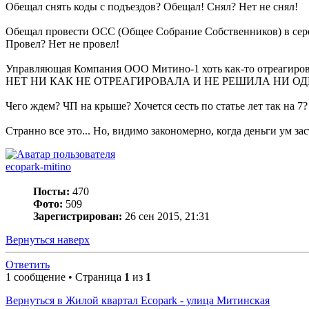
Обещал снять коды с подъездов? Обещал! Снял? Нет не снял!
Обещал провести ОСС (Общее Собрание Собственников) в сер
Провел? Нет не провел!
Управляющая Компания ООО Митино-1 хоть как-то отреагирова
НЕТ НИ КАК НЕ ОТРЕАГИРОВАЛА И НЕ РЕШИЛА НИ ОД
Чего ждем? ЧП на крыше? Хочется сесть по статье лет так на 7?
Странно все это... Но, видимо закономерно, когда деньги ум з
ecopark-mitino
Посты:
470
Фото:
509
Зарегистрирован:
26 сен 2015, 21:31
Вернуться наверх
Ответить
1 сообщение • Страница
1
из
1
Вернуться в Жилой квартал Ecopark - улица Митинская