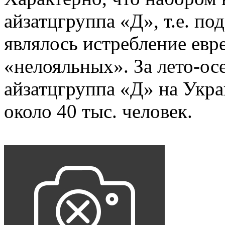
айзатцгруппа «Д», т.е. по
являлось истребление евр
«нелояльных». За лето-ос
айзатцгруппа «Д» на Укр
около 40 тыс. человек.