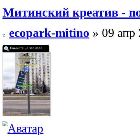
Митинский креатив - no 
ecopark-mitino
» 09 апр 
Нажмите на это поле,
чтобы увидеть полное
изображение.