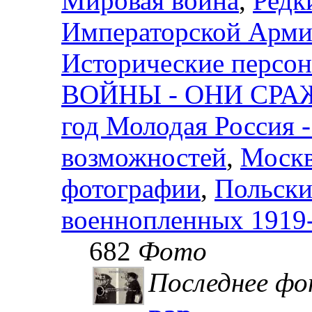
Мировая война
,
Редк
Императорской Армии
Исторические персо
ВОЙНЫ - ОНИ СРА
год Молодая Россия 
возможностей
,
Москв
фотографии
,
Польски
военнопленных 1919-
682
Фото
Последнее ф